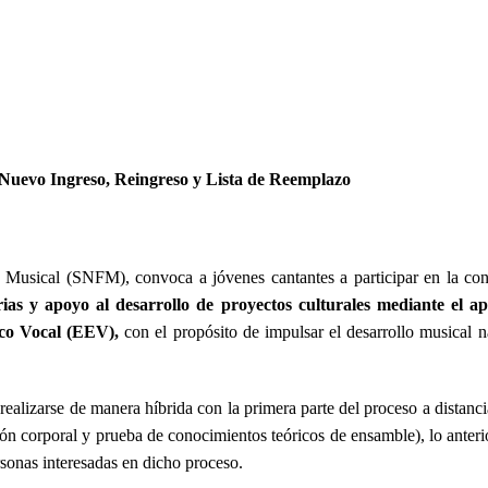
Vertiente Ensamble Escénico Vocal
Convocatoria Pública 2026
es y Hombres Jóvenes Cantantes del Ensamble Escénico Vocal
Nuevo Ingreso, Reingreso y Lista de Reemplazo
 Musical (SNFM), convoca a jóvenes cantantes a participar en la con
orias y apoyo al desarrollo de proyectos culturales
mediante el ap
ico Vocal (EEV),
con el propósito de impulsar el desarrollo musical 
alizarse de manera híbrida con la primera parte del proceso a distancia
ón corporal y prueba de conocimientos teóricos de ensamble), lo anterio
rsonas interesadas en dicho proceso.