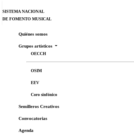
SISTEMA NACIONAL
DE FOMENTO MUSICAL
Quiénes somos
Inicio
Convocatorias
Ensamble Escénico Vocal del SNFM
Grupos artísticos
OECCH
ENSAMBLE ESCÉNICO VOCAL DEL SNFM
OSIM
Convocatoria 2026 del Ensamble Escéni
EEV
2026
Coro sinfónico
Semilleros Creativos
Convocatorias
Programa de Estímulos a la Creación Artí
Agenda