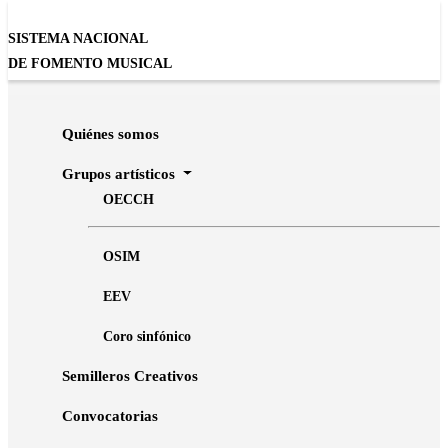
SISTEMA NACIONAL
DE FOMENTO MUSICAL
Inicio
Agenda
El cazador maldito
Quiénes somos
Grupos artísticos
OECCH
MÚSICA
El cazador maldito
OSIM
Orquesta Escuela Carlos Chávez
EEV
Coro sinfónico
Semilleros Creativos
Convocatorias