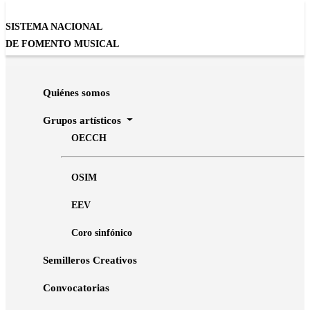
SISTEMA NACIONAL
DE FOMENTO MUSICAL
Inicio
Agenda
México a cappella
Quiénes somos
Grupos artísticos
OECCH
CHAPULTEPEC, NATURALEZA Y CULTURA, MÚSICA
México a cappella
OSIM
Ensamble Escénico Vocal en la inauguración de
EEV
Aldea Global 2026
Coro sinfónico
Semilleros Creativos
Convocatorias