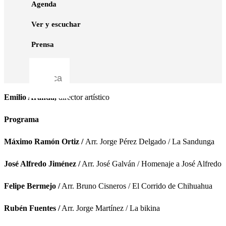
Agenda
Ver y escuchar
Prensa
Concierto en la inauguración de
Aldea Global 2026
Emilio Aranda,
director artístico
Programa
Máximo Ramón Ortiz /
Arr. Jorge Pérez Delgado / La Sandunga
José Alfredo Jiménez /
Arr. José Galván / Homenaje a José Alfredo
Felipe Bermejo /
Arr. Bruno Cisneros / El Corrido de Chihuahua
Rubén Fuentes /
Arr. Jorge Martínez / La bikina