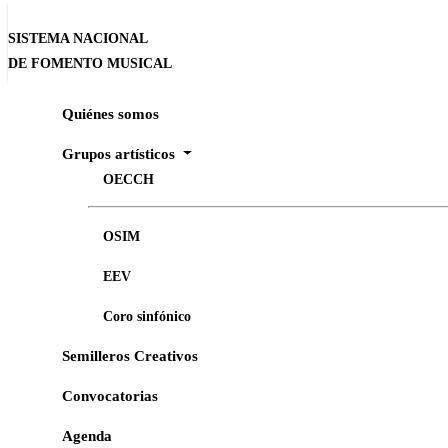
SISTEMA NACIONAL
DE FOMENTO MUSICAL
Quiénes somos
Inicio
Agenda
De Falla y su tiempo | A 150 años de su nacimi
Grupos artísticos
OECCH
CHAPULTEPEC, NATURALEZA Y CULTURA, MÚSICA
OSIM
De Falla y su tiempo | A 150 años de su 
EEV
Orquesta Escuela Carlos Chávez
Coro sinfónico
Semilleros Creativos
Convocatorias
Agenda