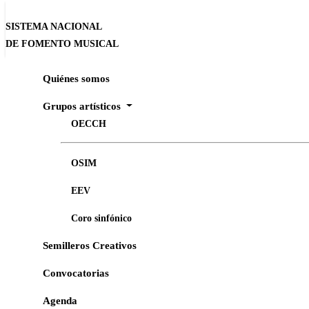
SISTEMA NACIONAL
DE FOMENTO MUSICAL
Quiénes somos
Inicio
Agenda
Liminal a cappella I
Grupos artísticos
OECCH
MÚSICA
OSIM
Liminal a cappella I
EEV
Conciertos del Ensamble Escénico Vocal
Coro sinfónico
Semilleros Creativos
Convocatorias
Agenda