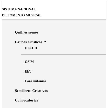
SISTEMA NACIONAL
DE FOMENTO MUSICAL
Inicio
Agenda
Homenaje a Tamaulipas II
Quiénes somos
Grupos artísticos
OECCH
MÚSICA
Homenaje a Tamaulipas II
OSIM
Semillero Orquesta sinfónica comunitaria de
EEV
Reynosa
Coro sinfónico
Semilleros Creativos
El Semillero Orquesta sinfónica comunitaria de Reynosa celebra su
Convocatorias
17° aniversario con un concierto en Tampico, Tamaulipas.