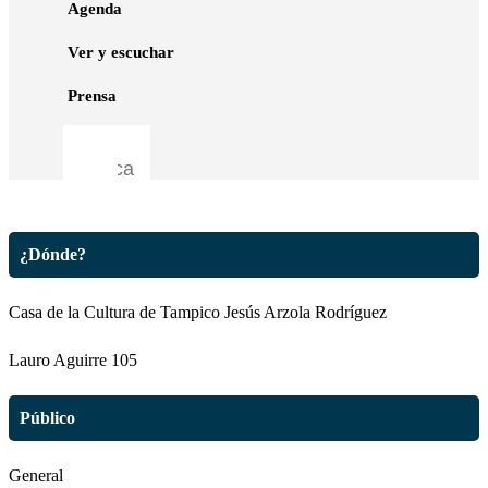
Agenda
Ver y escuchar
Horarios y precios
Prensa
11 de julio de 2026
sábado, 19:00 a 20:30 hrs.
Entrada libre
¿Dónde?
Casa de la Cultura de Tampico Jesús Arzola Rodríguez
Lauro Aguirre 105
Público
General