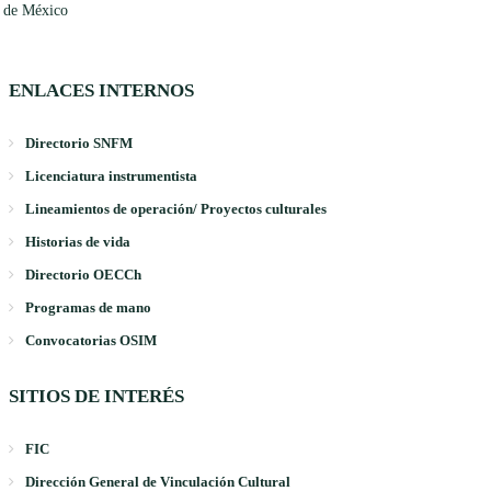
 de México
ENLACES INTERNOS
Directorio SNFM
Licenciatura instrumentista
Lineamientos de operación/ Proyectos culturales
Historias de vida
Directorio OECCh
Programas de mano
Convocatorias OSIM
SITIOS DE INTERÉS
FIC
Dirección General de Vinculación Cultural