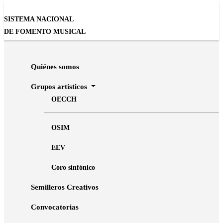
SISTEMA NACIONAL
DE FOMENTO MUSICAL
Inicio
Semilleros Creativos
Quiénes somos
Grupos artísticos
Historias de vida
OECCH
OSIM
EEV
Coro sinfónico
Semilleros Creativos
BUSCAR
Convocatorias